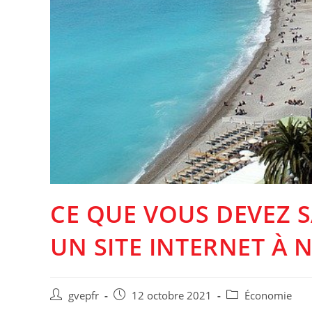
CE QUE VOUS DEVEZ 
UN SITE INTERNET À N
Auteur/autrice
Post
Post
gvepfr
12 octobre 2021
Économie
de
published:
category: