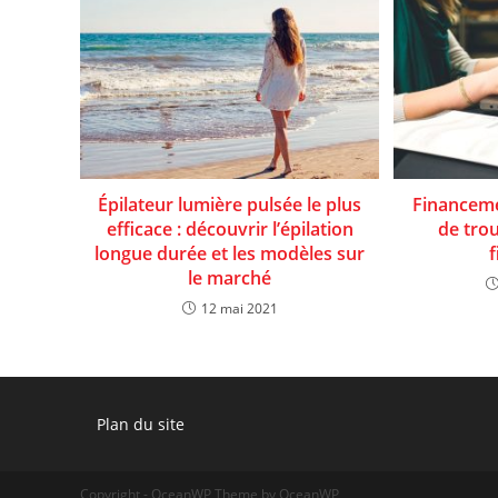
Épilateur lumière pulsée le plus
Financeme
efficace : découvrir l’épilation
de tro
longue durée et les modèles sur
le marché
12 mai 2021
Plan du site
Copyright - OceanWP Theme by OceanWP