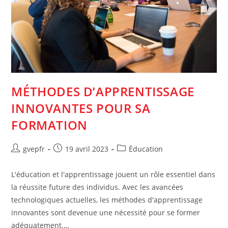
MÉTHODES D’APPRENTISSAGE
INNOVANTES POUR SA
FORMATION
Auteur/autrice
Post
Post
gvepfr
19 avril 2023
Éducation
de
published:
category:
la
L'éducation et l'apprentissage jouent un rôle essentiel dans
publication :
la réussite future des individus. Avec les avancées
technologiques actuelles, les méthodes d'apprentissage
innovantes sont devenue une nécessité pour se former
adéquatement.…