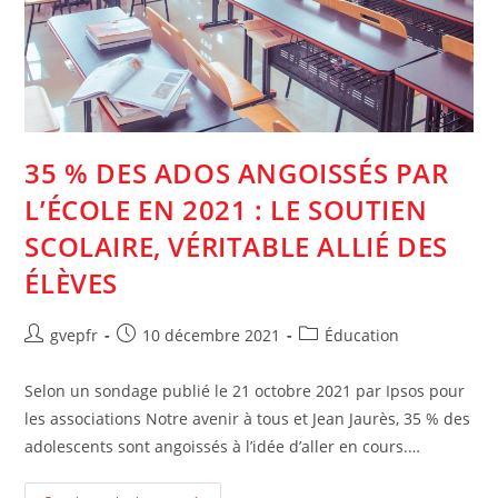
35 % DES ADOS ANGOISSÉS PAR
L’ÉCOLE EN 2021 : LE SOUTIEN
SCOLAIRE, VÉRITABLE ALLIÉ DES
ÉLÈVES
Auteur/autrice
Post
Post
gvepfr
10 décembre 2021
Éducation
de
published:
category:
la
Selon un sondage publié le 21 octobre 2021 par Ipsos pour
publication :
les associations Notre avenir à tous et Jean Jaurès, 35 % des
adolescents sont angoissés à l’idée d’aller en cours.…