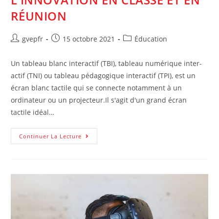
RÉUNION
Auteur/autrice
Post
Post
gvepfr
15 octobre 2021
Éducation
de
published:
category:
la
Un tableau blanc interactif (TBI), tableau numérique inter-
publication :
actif (TNI) ou tableau pédagogique interactif (TPI), est un
écran blanc tactile qui se connecte notamment à un
ordinateur ou un projecteur.Il s'agit d'un grand écran
tactile idéal…
Tableau
Continuer La Lecture
Numérique
:
L’innovation
En
Classe
Et
En
Réunion