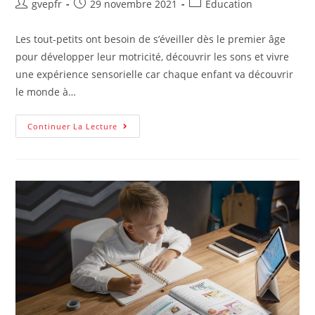
Auteur/autrice
Post
Post
gvepfr
29 novembre 2021
Éducation
de
published:
category:
la
Les tout-petits ont besoin de s’éveiller dès le premier âge
publication :
pour développer leur motricité, découvrir les sons et vivre
une expérience sensorielle car chaque enfant va découvrir
le monde à…
Éveil
Continuer La Lecture
Et
Nature
:
Des
Ateliers
Pour
Éveiller
Vos
Enfants