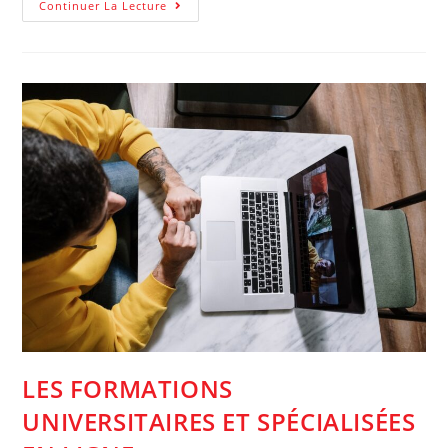
Quelles
Continuer La Lecture
Sont
Les
Démarches
Nécessaires
Pour
Participer
À
Une
Formation
?
LES FORMATIONS
UNIVERSITAIRES ET SPÉCIALISÉES