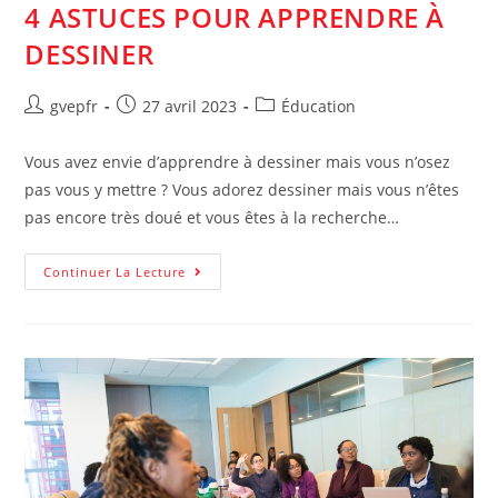
4 ASTUCES POUR APPRENDRE À
DESSINER
Auteur/autrice
Post
Post
gvepfr
27 avril 2023
Éducation
de
published:
category:
la
Vous avez envie d’apprendre à dessiner mais vous n’osez
publication :
pas vous y mettre ? Vous adorez dessiner mais vous n’êtes
pas encore très doué et vous êtes à la recherche…
4
Continuer La Lecture
Astuces
Pour
Apprendre
À
Dessiner