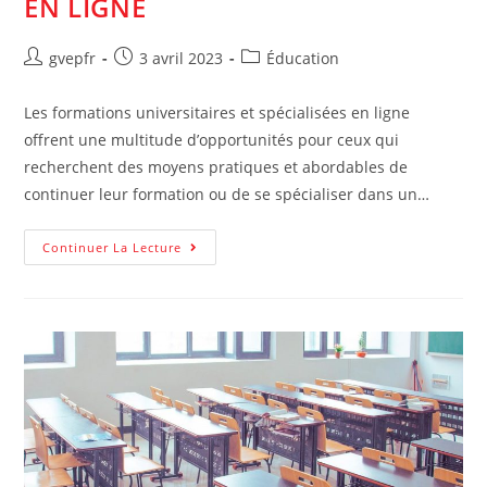
EN LIGNE
Auteur/autrice
Post
Post
gvepfr
3 avril 2023
Éducation
de
published:
category:
la
Les formations universitaires et spécialisées en ligne
publication :
offrent une multitude d’opportunités pour ceux qui
recherchent des moyens pratiques et abordables de
continuer leur formation ou de se spécialiser dans un…
Les
Continuer La Lecture
Formations
Universitaires
Et
Spécialisées
En
Ligne