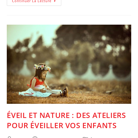
35 %
Continuer La Lecture
Des
Ados
Angoissés
Par
L’école En
2021
:
Le
Soutien
Scolaire,
Véritable
Allié
Des
Élèves
ÉVEIL ET NATURE : DES ATELIERS
POUR ÉVEILLER VOS ENFANTS