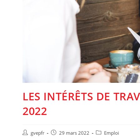
LES INTÉRÊTS DE TRA
2022
Auteur/autrice
Post
Post
gvepfr
29 mars 2022
Emploi
de
published:
category: