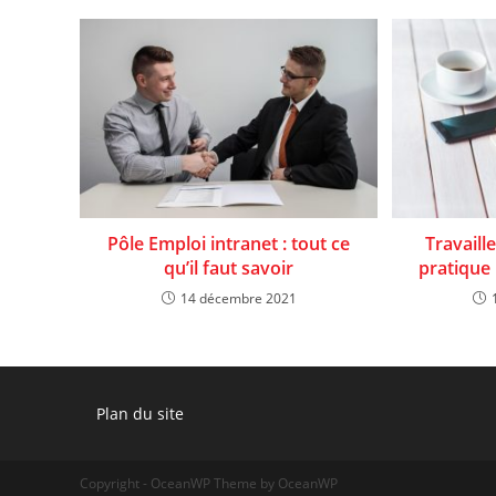
Pôle Emploi intranet : tout ce
Travaill
qu’il faut savoir
pratique
14 décembre 2021
Plan du site
Copyright - OceanWP Theme by OceanWP