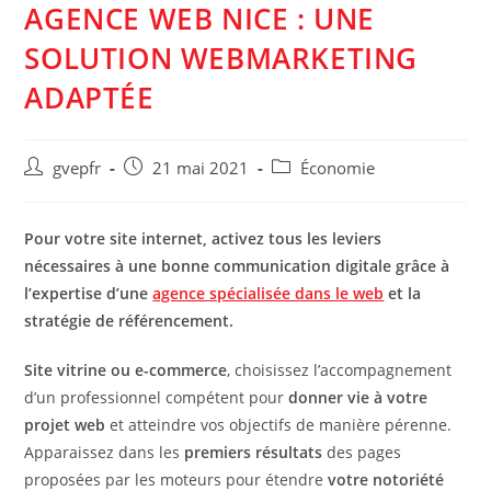
AGENCE WEB NICE : UNE
SOLUTION WEBMARKETING
ADAPTÉE
Auteur/autrice
Post
Post
gvepfr
21 mai 2021
Économie
de
published:
category:
la
publication :
Pour votre site internet, activez tous les leviers
nécessaires à une bonne communication digitale grâce à
l’expertise d’une
agence spécialisée dans le web
et la
stratégie de référencement.
Site vitrine ou e-commerce
, choisissez l’accompagnement
d’un professionnel compétent pour
donner vie à votre
projet web
et atteindre vos objectifs de manière pérenne.
Apparaissez dans les
premiers résultats
des pages
proposées par les moteurs pour étendre
votre notoriété