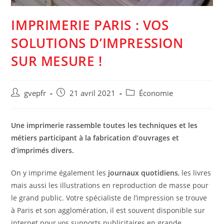
IMPRIMERIE PARIS : VOS
SOLUTIONS D’IMPRESSION
SUR MESURE !
Auteur/autrice
Post
Post
gvepfr
21 avril 2021
Économie
de
published:
category:
la
publication :
Une imprimerie rassemble toutes les techniques et les
métiers participant à la fabrication d’ouvrages et
d’imprimés divers.
On y imprime également les
journaux quotidiens
, les livres
mais aussi les illustrations en reproduction de masse pour
le grand public. Votre spécialiste de l’impression se trouve
à Paris et son agglomération, il est souvent disponible sur
internet pour vos supports publicitaires en grande