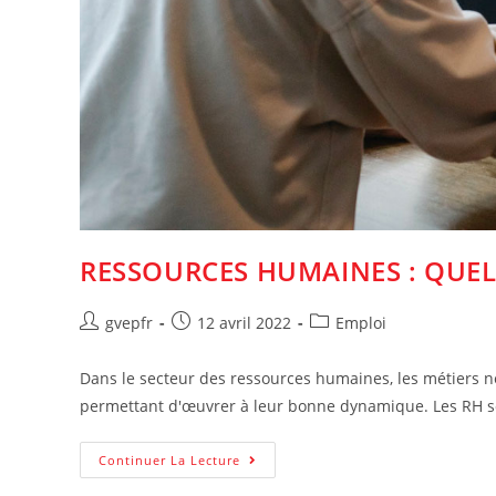
RESSOURCES HUMAINES : QUELS
Auteur/autrice
Post
Post
gvepfr
12 avril 2022
Emploi
de
published:
category:
la
Dans le secteur des ressources humaines, les métiers 
publication :
permettant d'œuvrer à leur bonne dynamique. Les RH 
Ressources
Continuer La Lecture
Humaines
: