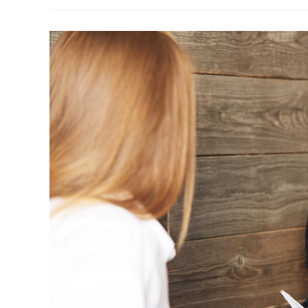
Quels
Sont
Les
Métiers
?