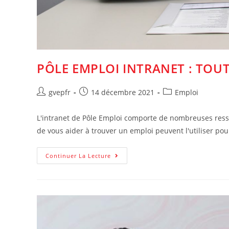
PÔLE EMPLOI INTRANET : TOUT
Auteur/autrice
Post
Post
gvepfr
14 décembre 2021
Emploi
de
published:
category:
la
L'intranet de Pôle Emploi comporte de nombreuses ress
publication :
de vous aider à trouver un emploi peuvent l'utiliser po
Pôle
Continuer La Lecture
Emploi
Intranet
:
Tout
Ce
Qu’il
Faut
Savoir