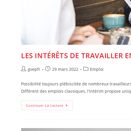
LES INTÉRÊTS DE TRAVAILLER E
Auteur/autrice
Post
Post
gvepfr
29 mars 2022
Emploi
de
published:
category:
la
Possibilité toujours plébiscitée de nombreux travailleur
publication :
Différent des emplois classiques, l'intérim propose un
Les
Continuer La Lecture
Intérêts
De
Travailler
En
Intérim
En