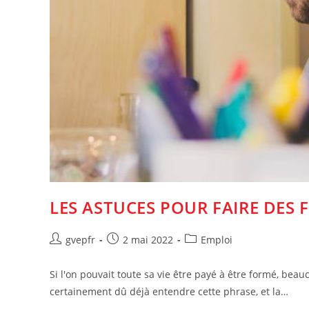
LES ASTUCES POUR FAIRE DES 
Auteur/autrice
Post
Post
gvepfr
2 mai 2022
Emploi
de
published:
category:
la
Si l'on pouvait toute sa vie être payé à être formé, bea
publication :
certainement dû déjà entendre cette phrase, et la…