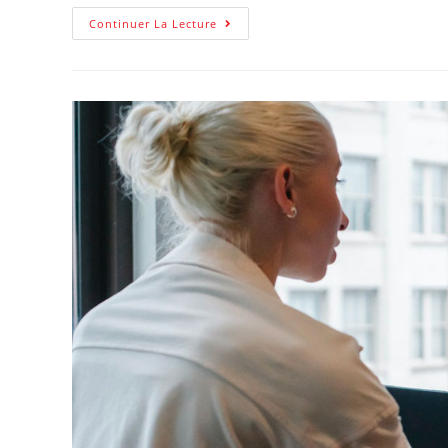
Les
Continuer La Lecture
Astuces
Pour
Faire
Des
Formations
À
Petit
Prix